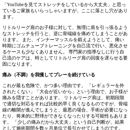
「YouTubeを見てストレッチをしているから大丈夫」と思っ
ているご家族もいらっしゃいますが、ここに落とし穴があり
ます。
リトルリーグ肩のお子様に対して、無理に肩を引っ張るよう
なストレッチを行うと、逆に骨端線を痛めてしまうことがあ
ります。 また、インナーマッスルを鍛えようとして、痛い
時期にゴムチューブトレーニングを自己流で行い、悪化させ
るケースも少なくありません。 専門家の指導なしに行う自
己流のケアは、時としてリトルリーグ肩の回復を遅らせる要
因になります。
痛み（不調）を我慢してプレーを続けている
これが最も危険で、かつ多い理由です。 「レギュラーを外
されたくない」「大会が近いから」という理由で、お子様が
痛みを隠すことがあります。 リトルリーグ肩は、初期段階
で適切な対応をすれば比較的早く良くなるものですが、骨端
線の離開が進んでしまうと、最悪の場合、手術が必要になっ
たり、将来的に野球ができなくなったりする可能性もありま
す。 「少しの痛みだから大丈夫」という自己判断が、結果
として施術期間を数ヶ月単位で長引かせてしまうのです。