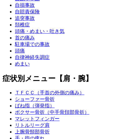
自損事故
自賠責保険
追突事故
頚椎症
頭痛・めまい・吐き気
首の痛み
駐車場での事故
頭痛
自律神経失調症
めまい
症状別メニュー【肩・腕】
ＴＦＣＣ（手首の外側の痛み）
ショーファー骨折
ばね指（弾発指）
ボクサー骨折（中手骨頚部骨折）
マレットフィンガー
リトルリーグ肩
上腕骨頸部骨折
手・指の痺れ