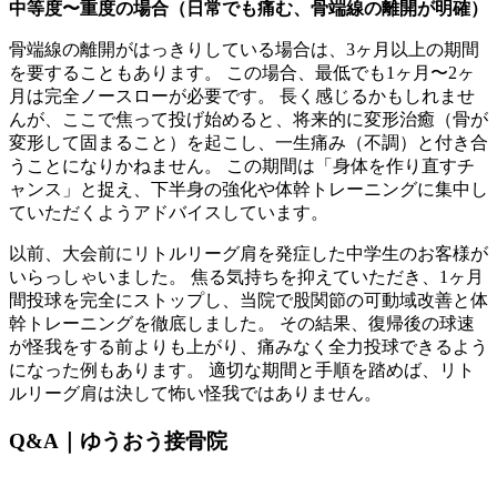
中等度〜重度の場合（日常でも痛む、骨端線の離開が明確）
骨端線の離開がはっきりしている場合は、3ヶ月以上の期間
を要することもあります。 この場合、最低でも1ヶ月〜2ヶ
月は完全ノースローが必要です。 長く感じるかもしれませ
んが、ここで焦って投げ始めると、将来的に変形治癒（骨が
変形して固まること）を起こし、一生痛み（不調）と付き合
うことになりかねません。 この期間は「身体を作り直すチ
ャンス」と捉え、下半身の強化や体幹トレーニングに集中し
ていただくようアドバイスしています。
以前、大会前にリトルリーグ肩を発症した中学生のお客様が
いらっしゃいました。 焦る気持ちを抑えていただき、1ヶ月
間投球を完全にストップし、当院で股関節の可動域改善と体
幹トレーニングを徹底しました。 その結果、復帰後の球速
が怪我をする前よりも上がり、痛みなく全力投球できるよう
になった例もあります。 適切な期間と手順を踏めば、リト
ルリーグ肩は決して怖い怪我ではありません。
Q&A｜ゆうおう接骨院