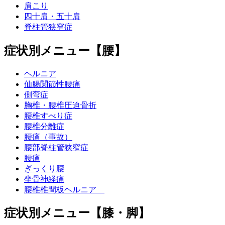
肩こり
四十肩・五十肩
脊柱管狭窄症
症状別メニュー【腰】
ヘルニア
仙腸関節性腰痛
側弯症
胸椎・腰椎圧迫骨折
腰椎すべり症
腰椎分離症
腰痛（事故）
腰部脊柱管狭窄症
腰痛
ぎっくり腰
坐骨神経痛
腰椎椎間板ヘルニア
症状別メニュー【膝・脚】