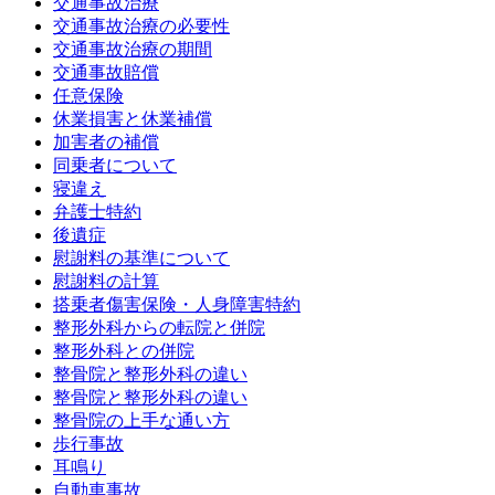
交通事故治療
交通事故治療の必要性
交通事故治療の期間
交通事故賠償
任意保険
休業損害と休業補償
加害者の補償
同乗者について
寝違え
弁護士特約
後遺症
慰謝料の基準について
慰謝料の計算
搭乗者傷害保険・人身障害特約
整形外科からの転院と併院
整形外科との併院
整骨院と整形外科の違い
整骨院と整形外科の違い
整骨院の上手な通い方
歩行事故
耳鳴り
自動車事故