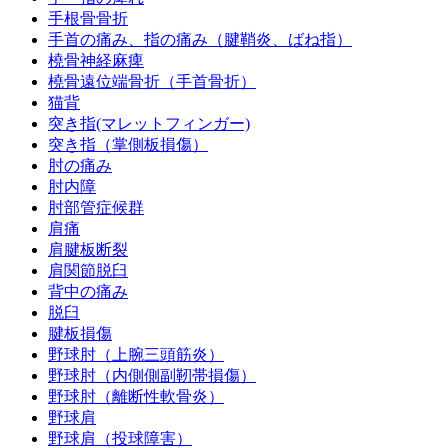
手根骨骨折
手首の痛み、指の痛み（腱鞘炎、ばね指）
橈骨神経麻痺
橈骨遠位端骨折（手首骨折）
猫背
突き指(マレットフィンガー)
突き指（掌側板損傷）
肘の痛み
肘内障
肘部管症候群
肩痛
肩腱板断裂
肩関節脱臼
背中の痛み
脱臼
腱板損傷
野球肘（上腕三頭筋炎）
野球肘（内側側副靭帯損傷）
野球肘（離断性軟骨炎）
野球肩
野球肩（投球障害）