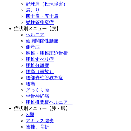
野球肩（投球障害）
肩こり
四十肩・五十肩
脊柱管狭窄症
症状別メニュー【腰】
ヘルニア
仙腸関節性腰痛
側弯症
胸椎・腰椎圧迫骨折
腰椎すべり症
腰椎分離症
腰痛（事故）
腰部脊柱管狭窄症
腰痛
ぎっくり腰
坐骨神経痛
腰椎椎間板ヘルニア
症状別メニュー【膝・脚】
X脚
アキレス腱炎
捻挫、骨折