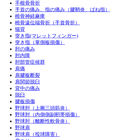
手根骨骨折
手首の痛み、指の痛み（腱鞘炎、ばね指）
橈骨神経麻痺
橈骨遠位端骨折（手首骨折）
猫背
突き指(マレットフィンガー)
突き指（掌側板損傷）
肘の痛み
肘内障
肘部管症候群
肩痛
肩腱板断裂
肩関節脱臼
背中の痛み
脱臼
腱板損傷
野球肘（上腕三頭筋炎）
野球肘（内側側副靭帯損傷）
野球肘（離断性軟骨炎）
野球肩
野球肩（投球障害）