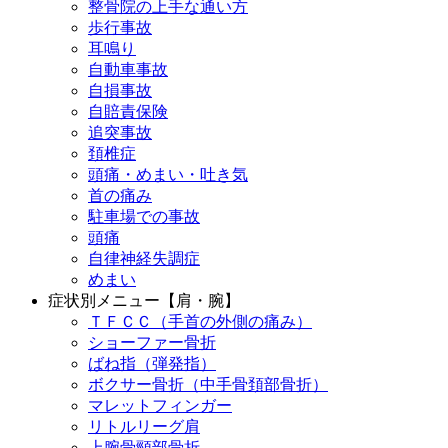
整骨院の上手な通い方
歩行事故
耳鳴り
自動車事故
自損事故
自賠責保険
追突事故
頚椎症
頭痛・めまい・吐き気
首の痛み
駐車場での事故
頭痛
自律神経失調症
めまい
症状別メニュー【肩・腕】
ＴＦＣＣ（手首の外側の痛み）
ショーファー骨折
ばね指（弾発指）
ボクサー骨折（中手骨頚部骨折）
マレットフィンガー
リトルリーグ肩
上腕骨頸部骨折