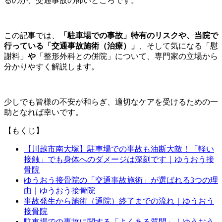
るのが、交通事故の怖いところです。
この記事では、
「駐車場での事故」特有のリスクや、当院で
行っている「交通事故施術（治療）」
、そして気になる「慰
謝料」
や
「整形外科との併院」について、専門家の立場から
分かりやすく解説します。
少しでも皆様の不安が和らぎ、適切なケアを受けるための一
助となれば幸いです。
【もくじ】
【川越市南大塚】駐車場での事故も油断大敵！「軽い
接触」でも身体へのダメージは深刻です｜ゆうおう接
骨院
ゆうおう接骨院の「交通事故施術」が選ばれる3つの理
由｜ゆうおう接骨院
事故発生から施術（通院）終了までの流れ｜ゆうおう
接骨院
駐車場での事故に関する「よくある質問」｜ゆうおう