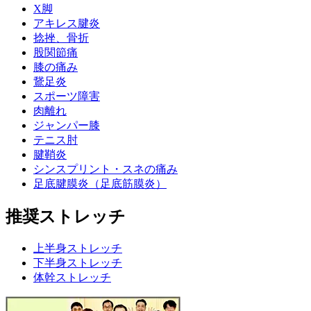
X脚
アキレス腱炎
捻挫、骨折
股関節痛
膝の痛み
鵞足炎
スポーツ障害
肉離れ
ジャンパー膝
テニス肘
腱鞘炎
シンスプリント・スネの痛み
足底腱膜炎（足底筋膜炎）
推奨ストレッチ
上半身ストレッチ
下半身ストレッチ
体幹ストレッチ