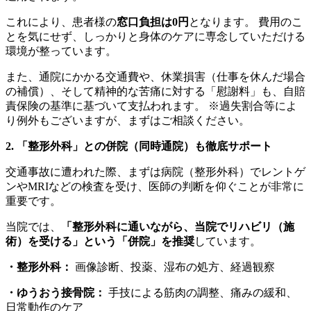
これにより、患者様の
窓口負担は0円
となります。 費用のこ
とを気にせず、しっかりと身体のケアに専念していただける
環境が整っています。
また、通院にかかる交通費や、休業損害（仕事を休んだ場合
の補償）、そして精神的な苦痛に対する「慰謝料」も、自賠
責保険の基準に基づいて支払われます。 ※過失割合等によ
り例外もございますが、まずはご相談ください。
2. 「整形外科」との併院（同時通院）も徹底サポート
交通事故に遭われた際、まずは病院（整形外科）でレントゲ
ンやMRIなどの検査を受け、医師の判断を仰ぐことが非常に
重要です。
当院では、
「整形外科に通いながら、当院でリハビリ（施
術）を受ける」という「併院」を推奨
しています。
・整形外科：
画像診断、投薬、湿布の処方、経過観察
・ゆうおう接骨院：
手技による筋肉の調整、痛みの緩和、
日常動作のケア