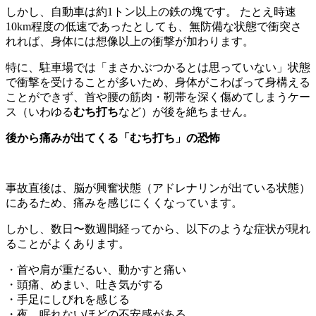
しかし、自動車は約1トン以上の鉄の塊です。 たとえ時速
10km程度の低速であったとしても、無防備な状態で衝突さ
れれば、身体には想像以上の衝撃が加わります。
特に、駐車場では「まさかぶつかるとは思っていない」状態
で衝撃を受けることが多いため、身体がこわばって身構える
ことができず、首や腰の筋肉・靭帯を深く傷めてしまうケー
ス（いわゆる
むち打ち
など）が後を絶ちません。
後から痛みが出てくる「むち打ち」の恐怖
事故直後は、脳が興奮状態（アドレナリンが出ている状態）
にあるため、痛みを感じにくくなっています。
しかし、数日〜数週間経ってから、以下のような症状が現れ
ることがよくあります。
・首や肩が重だるい、動かすと痛い
・頭痛、めまい、吐き気がする
・手足にしびれを感じる
・夜、眠れないほどの不安感がある