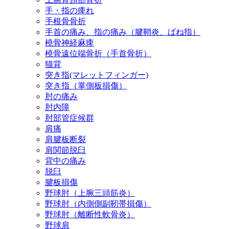
手・指の痺れ
手根骨骨折
手首の痛み、指の痛み（腱鞘炎、ばね指）
橈骨神経麻痺
橈骨遠位端骨折（手首骨折）
猫背
突き指(マレットフィンガー)
突き指（掌側板損傷）
肘の痛み
肘内障
肘部管症候群
肩痛
肩腱板断裂
肩関節脱臼
背中の痛み
脱臼
腱板損傷
野球肘（上腕三頭筋炎）
野球肘（内側側副靭帯損傷）
野球肘（離断性軟骨炎）
野球肩