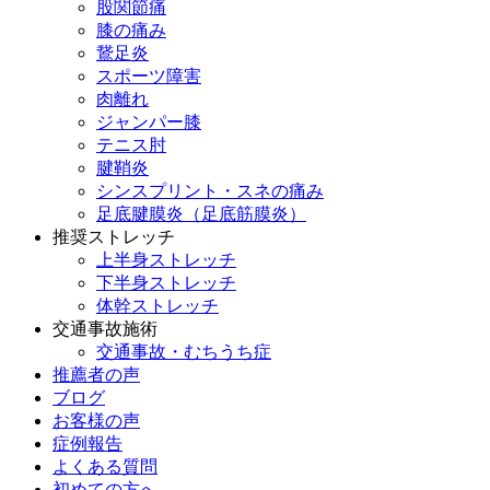
股関節痛
膝の痛み
鵞足炎
スポーツ障害
肉離れ
ジャンパー膝
テニス肘
腱鞘炎
シンスプリント・スネの痛み
足底腱膜炎（足底筋膜炎）
推奨ストレッチ
上半身ストレッチ
下半身ストレッチ
体幹ストレッチ
交通事故施術
交通事故・むちうち症
推薦者の声
ブログ
お客様の声
症例報告
よくある質問
初めての方へ