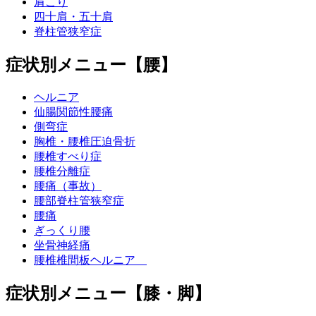
肩こり
四十肩・五十肩
脊柱管狭窄症
症状別メニュー【腰】
ヘルニア
仙腸関節性腰痛
側弯症
胸椎・腰椎圧迫骨折
腰椎すべり症
腰椎分離症
腰痛（事故）
腰部脊柱管狭窄症
腰痛
ぎっくり腰
坐骨神経痛
腰椎椎間板ヘルニア
症状別メニュー【膝・脚】