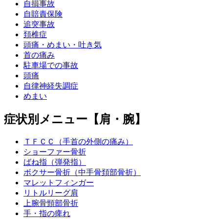
自損事故
自賠責保険
追突事故
頚椎症
頭痛・めまい・吐き気
首の痛み
駐車場での事故
頭痛
自律神経失調症
めまい
症状別メニュー【肩・腕】
ＴＦＣＣ（手首の外側の痛み）
ショーファー骨折
ばね指（弾発指）
ボクサー骨折（中手骨頚部骨折）
マレットフィンガー
リトルリーグ肩
上腕骨頸部骨折
手・指の痺れ