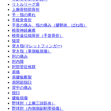
リトルリーグ肩
上腕骨頸部骨折
手・指の痺れ
手根骨骨折
手首の痛み、指の痛み（腱鞘炎、ばね指）
橈骨神経麻痺
橈骨遠位端骨折（手首骨折）
猫背
突き指(マレットフィンガー)
突き指（掌側板損傷）
肘の痛み
肘内障
肘部管症候群
肩痛
肩腱板断裂
肩関節脱臼
背中の痛み
脱臼
腱板損傷
野球肘（上腕三頭筋炎）
野球肘（内側側副靭帯損傷）