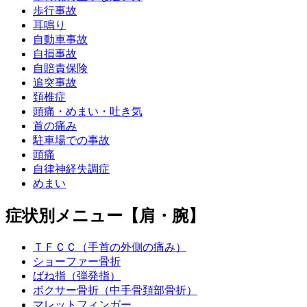
歩行事故
耳鳴り
自動車事故
自損事故
自賠責保険
追突事故
頚椎症
頭痛・めまい・吐き気
首の痛み
駐車場での事故
頭痛
自律神経失調症
めまい
症状別メニュー【肩・腕】
ＴＦＣＣ（手首の外側の痛み）
ショーファー骨折
ばね指（弾発指）
ボクサー骨折（中手骨頚部骨折）
マレットフィンガー