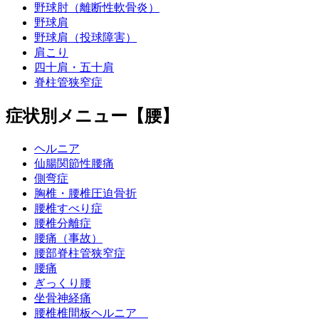
野球肘（離断性軟骨炎）
野球肩
野球肩（投球障害）
肩こり
四十肩・五十肩
脊柱管狭窄症
症状別メニュー【腰】
ヘルニア
仙腸関節性腰痛
側弯症
胸椎・腰椎圧迫骨折
腰椎すべり症
腰椎分離症
腰痛（事故）
腰部脊柱管狭窄症
腰痛
ぎっくり腰
坐骨神経痛
腰椎椎間板ヘルニア