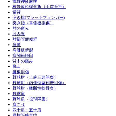
橈骨神経麻痺
橈骨遠位端骨折（手首骨折）
猫背
突き指(マレットフィンガー)
突き指（掌側板損傷）
肘の痛み
肘内障
肘部管症候群
肩痛
肩腱板断裂
肩関節脱臼
背中の痛み
脱臼
腱板損傷
野球肘（上腕三頭筋炎）
野球肘（内側側副靭帯損傷）
野球肘（離断性軟骨炎）
野球肩
野球肩（投球障害）
肩こり
四十肩・五十肩
脊柱管狭窄症