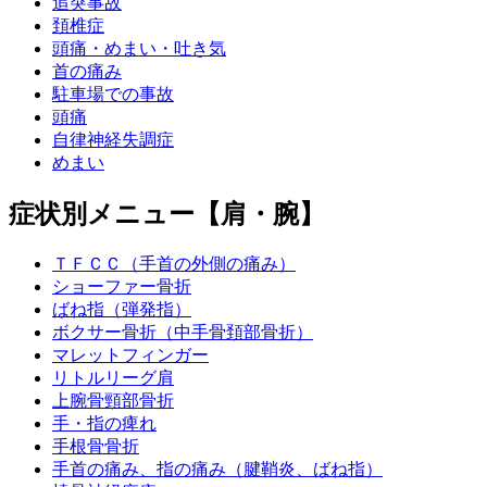
追突事故
頚椎症
頭痛・めまい・吐き気
首の痛み
駐車場での事故
頭痛
自律神経失調症
めまい
症状別メニュー【肩・腕】
ＴＦＣＣ（手首の外側の痛み）
ショーファー骨折
ばね指（弾発指）
ボクサー骨折（中手骨頚部骨折）
マレットフィンガー
リトルリーグ肩
上腕骨頸部骨折
手・指の痺れ
手根骨骨折
手首の痛み、指の痛み（腱鞘炎、ばね指）