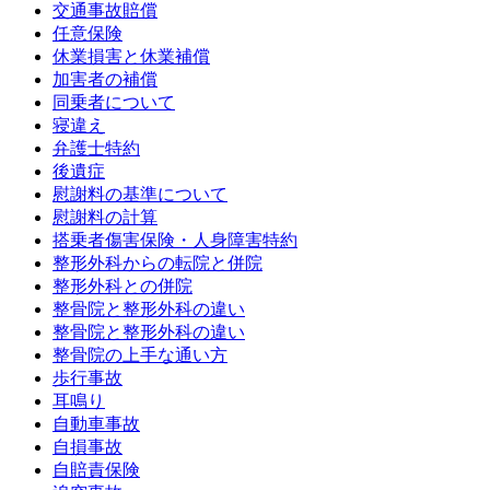
交通事故賠償
任意保険
休業損害と休業補償
加害者の補償
同乗者について
寝違え
弁護士特約
後遺症
慰謝料の基準について
慰謝料の計算
搭乗者傷害保険・人身障害特約
整形外科からの転院と併院
整形外科との併院
整骨院と整形外科の違い
整骨院と整形外科の違い
整骨院の上手な通い方
歩行事故
耳鳴り
自動車事故
自損事故
自賠責保険