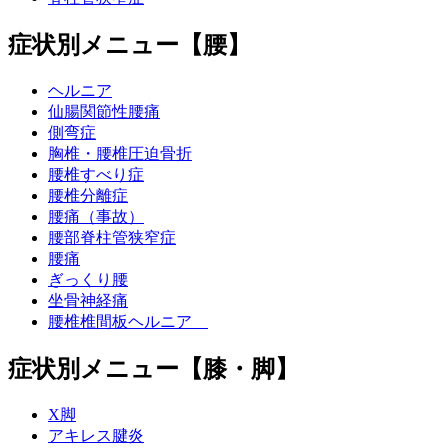
症状別メニュー【腰】
ヘルニア
仙腸関節性腰痛
側弯症
胸椎・腰椎圧迫骨折
腰椎すべり症
腰椎分離症
腰痛（事故）
腰部脊柱管狭窄症
腰痛
ぎっくり腰
坐骨神経痛
腰椎椎間板ヘルニア
症状別メニュー【膝・脚】
X脚
アキレス腱炎