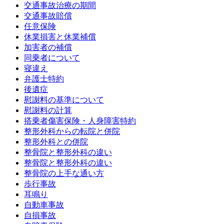
交通事故治療の期間
交通事故賠償
任意保険
休業損害と休業補償
加害者の補償
同乗者について
寝違え
弁護士特約
後遺症
慰謝料の基準について
慰謝料の計算
搭乗者傷害保険・人身障害特約
整形外科からの転院と併院
整形外科との併院
整骨院と整形外科の違い
整骨院と整形外科の違い
整骨院の上手な通い方
歩行事故
耳鳴り
自動車事故
自損事故