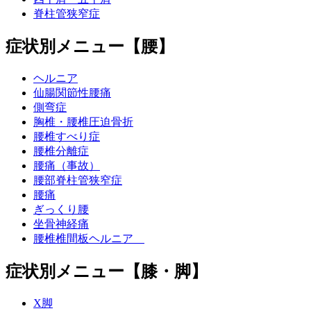
脊柱管狭窄症
症状別メニュー【腰】
ヘルニア
仙腸関節性腰痛
側弯症
胸椎・腰椎圧迫骨折
腰椎すべり症
腰椎分離症
腰痛（事故）
腰部脊柱管狭窄症
腰痛
ぎっくり腰
坐骨神経痛
腰椎椎間板ヘルニア
症状別メニュー【膝・脚】
X脚