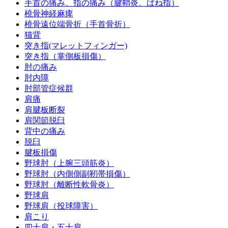
手首の痛み、指の痛み（腱鞘炎、ばね指）
橈骨神経麻痺
橈骨遠位端骨折（手首骨折）
猫背
突き指(マレットフィンガー)
突き指（掌側板損傷）
肘の痛み
肘内障
肘部管症候群
肩痛
肩腱板断裂
肩関節脱臼
背中の痛み
脱臼
腱板損傷
野球肘（上腕三頭筋炎）
野球肘（内側側副靭帯損傷）
野球肘（離断性軟骨炎）
野球肩
野球肩（投球障害）
肩こり
四十肩・五十肩