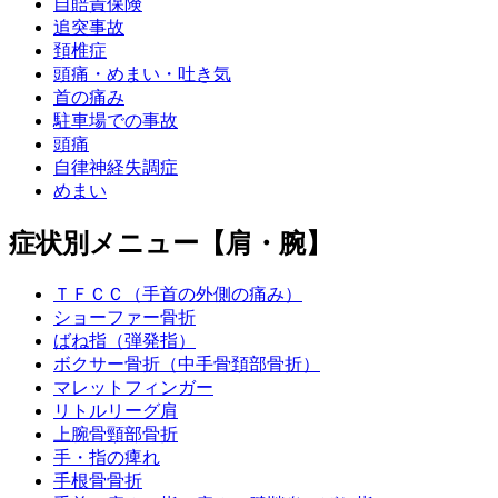
自賠責保険
追突事故
頚椎症
頭痛・めまい・吐き気
首の痛み
駐車場での事故
頭痛
自律神経失調症
めまい
症状別メニュー【肩・腕】
ＴＦＣＣ（手首の外側の痛み）
ショーファー骨折
ばね指（弾発指）
ボクサー骨折（中手骨頚部骨折）
マレットフィンガー
リトルリーグ肩
上腕骨頸部骨折
手・指の痺れ
手根骨骨折